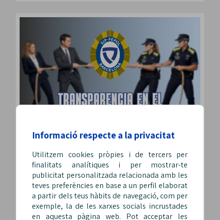
Informació respecte a la privacitat
Utilitzem cookies pròpies i de tercers per
GU BARCELONA
finalitats analítiques i per mostrar-te
publicitat personalitzada relacionada amb les
TRANSPARENCIA EN EL TRAMO FINAL DE
teves preferències en base a un perfil elaborat
LA NEGOCIACIÓN
a partir dels teus hàbits de navegació, com per
10 Desembre, 2025
exemple, la de les xarxes socials incrustades
en aquesta pàgina web. Pot acceptar les
En los últimos días, se han difundido diferentes