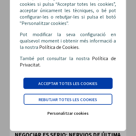
cookies si pulsa “Acceptar totes les cookies”,
comunicados de CCOO, UGT y CSIF sobre el estado
acceptar únicament les tècniques, o bé pot
de la negociación del nuevo Acuerdo de
configurar-les o rebutjar-les si pulsa el botó
Condiciones Laborales.
"Personalitzar cookies".
Pot modificar la seva configuració en
qualsevol moment i obtenir més informació a
la nostra
Política de Cookies
.
També pot consultar la nostra
Política de
Privacitat.
ACCEPTAR TOTES LES COOKIES
REBUTJAR TOTES LES COOKIES
Personalitzar cookies
GU BARCELONA
NEGOCIAR ES SERIO: NERVIOS DE ÚLTIMA