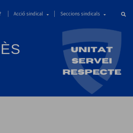
?
Acció sindical
Seccions sindicals
LÈS