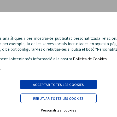
1
ts analítiques i per mostrar-te publicitat personalitzada relacio
m per exemple, la de les xarxes socials incrustades en aquesta pàg
 o bé pot configurar-les o rebutjar-les si pulsa el botó "Personalitz
ment i obtenir més informació a la nostra
Política de Cookies
.
.
ACCEPTAR TOTES LES COOKIES
Carrer Malats, 27 | 08030 Barcelona
sip@sipfepol.cat
REBUTJAR TOTES LES COOKIES
Telèfon: 933 426 810
Personalitzar cookies
AT
POLÍTICA DE COOKIES
POLÍTICA XARXES SOCIALS