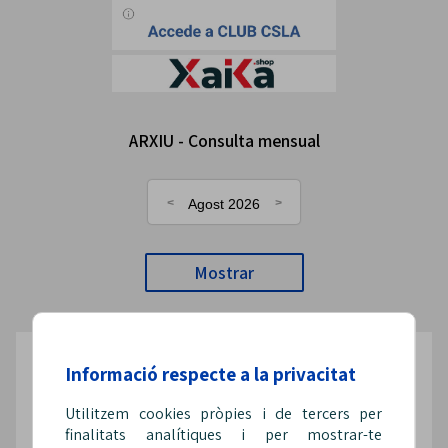
ARXIU - Consulta mensual
Agost 2026
Mostrar
Informació respecte a la privacitat
Segueix-nos a les xarxes
Utilitzem cookies pròpies i de tercers per
finalitats analítiques i per mostrar-te