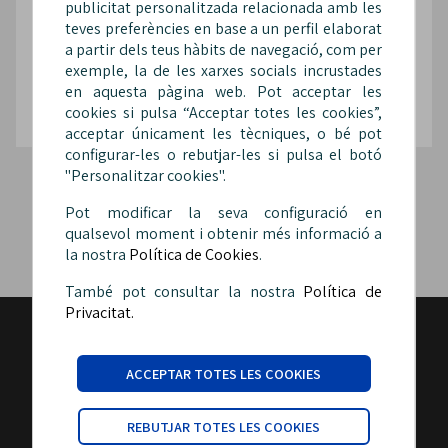
publicitat personalitzada relacionada amb les
teves preferències en base a un perfil elaborat
a partir dels teus hàbits de navegació, com per
@Sip_fepol
@SipFepol
@sipfepol
exemple, la de les xarxes socials incrustades
en aquesta pàgina web. Pot acceptar les
cookies si pulsa “Acceptar totes les cookies”,
acceptar únicament les tècniques, o bé pot
configurar-les o rebutjar-les si pulsa el botó
"Personalitzar cookies".
Pot modificar la seva configuració en
qualsevol moment i obtenir més informació a
la nostra
Política de Cookies
.
També pot consultar la nostra
Política de
Privacitat.
ACCEPTAR TOTES LES COOKIES
Carrer Malats, 27 | 08030 Barcelona
REBUTJAR TOTES LES COOKIES