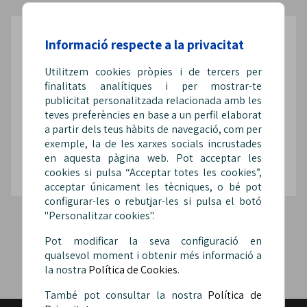
Informació respecte a la privacitat
Segueix-nos a les xarxes
Utilitzem cookies pròpies i de tercers per
finalitats analítiques i per mostrar-te
publicitat personalitzada relacionada amb les
teves preferències en base a un perfil elaborat
a partir dels teus hàbits de navegació, com per
@Sip_fepol
@SipFepol
@sipfepol
exemple, la de les xarxes socials incrustades
en aquesta pàgina web. Pot acceptar les
cookies si pulsa “Acceptar totes les cookies”,
acceptar únicament les tècniques, o bé pot
configurar-les o rebutjar-les si pulsa el botó
"Personalitzar cookies".
Pot modificar la seva configuració en
qualsevol moment i obtenir més informació a
la nostra
Política de Cookies
.
També pot consultar la nostra
Política de