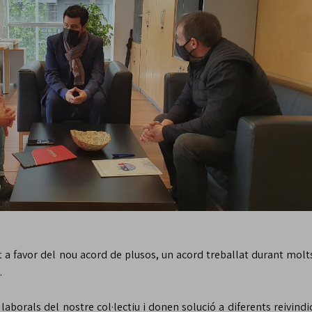
t a favor del nou acord de plusos, un acord treballat durant mol
.
borals del nostre col·lectiu i donen solució a diferents reivindi