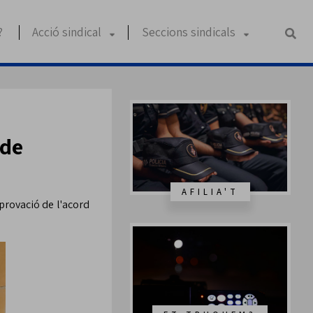
?
Acció sindical
Seccions sindicals
 de
AFILIA'T
aprovació de l'acord