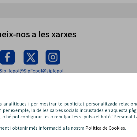
eix-nos a les xarxes
Sip_fepol
@SipFepol
@sipfepol
ts analítiques i per mostrar-te publicitat personalitzada relacio
m per exemple, la de les xarxes socials incrustades en aquesta pàg
 o bé pot configurar-les o rebutjar-les si pulsa el botó "Personalitz
ment i obtenir més informació a la nostra
Política de Cookies
.