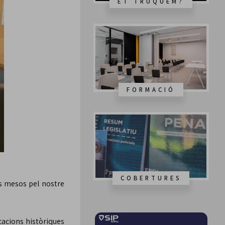
ET TRUQUEM?
FORMACIÓ
COBERTURES
ts mesos pel nostre
cacions històriques