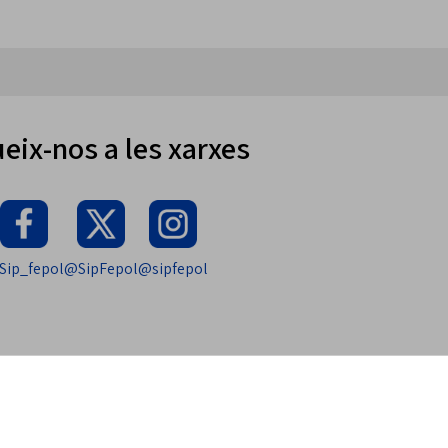
eix-nos a les xarxes
Sip_fepol
@SipFepol
@sipfepol