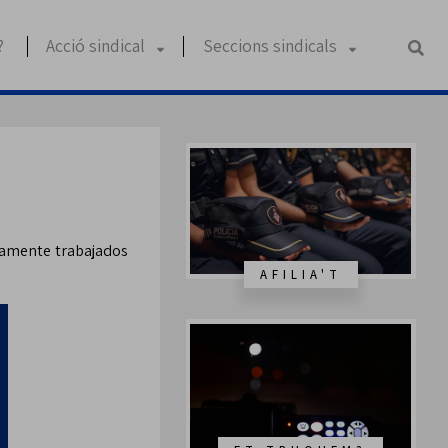
?
Acció sindical
Seccions sindicals
ivamente trabajados
AFILIA'T