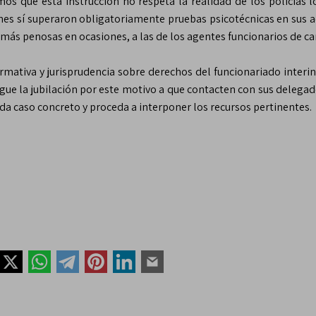
s que esta instrucción no respeta la realidad de los policías lo
nes sí superaron obligatoriamente pruebas psicotécnicas en sus a
más penosas en ocasiones, a las de los agentes funcionarios de ca
mativa y jurisprudencia sobre derechos del funcionariado interin
iegue la jubilación por este motivo a que contacten con sus delega
e cada caso concreto y proceda a interponer los recursos pertin