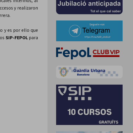
cales interinos, al
ccesos y realizaron
rrera.
o y es por ello que
dos
SIP-FEPOL
para
entes.