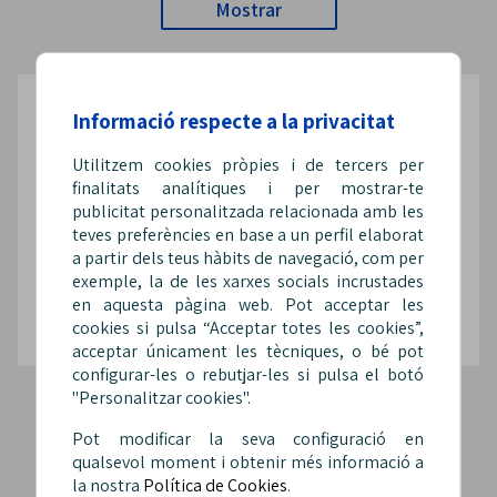
Mostrar
Informació respecte a la privacitat
Segueix-nos a les xarxes
Utilitzem cookies pròpies i de tercers per
finalitats analítiques i per mostrar-te
publicitat personalitzada relacionada amb les
teves preferències en base a un perfil elaborat
a partir dels teus hàbits de navegació, com per
@Sip_fepol
@SipFepol
@sipfepol
exemple, la de les xarxes socials incrustades
en aquesta pàgina web. Pot acceptar les
cookies si pulsa “Acceptar totes les cookies”,
acceptar únicament les tècniques, o bé pot
configurar-les o rebutjar-les si pulsa el botó
"Personalitzar cookies".
Pot modificar la seva configuració en
qualsevol moment i obtenir més informació a
la nostra
Política de Cookies
.