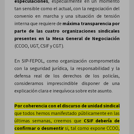
especulaciones
, especialmente en un momento
tan sensible como el actual, con la negociación del
convenio en marcha y una situación de tensión
interna que requiere de
máxima transparencia por
parte de las cuatro organizaciones sindicales
presentes en la Mesa General de Negociación
(CCOO, UGT, CSIF y CGT).
En SIP-FEPOL, como organización comprometida
con la seguridad jurídica, la responsabilidad y la
defensa real de los derechos de los policías,
consideramos imprescindible disponer de una
explicación clara e inequívoca sobre este asunto.
Por coherencia con el discurso de unidad sindical
que todos hemos manifestado públicamente en las
últimas semanas, creemos que
CSIF debería de
confirmar o desmentir
si, tal como expone CCOO,