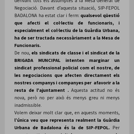
derivant tots els assumptes a la Mesa General de
Negociació. Davant d’aquesta situació, SIP-FEPOL
BADALONA ha estat clar i ferm:
qualsevol qüestió
que afecti el col·lectiu de funcionaris, i
especialment el col·lectiu de la Guàrdia Urbana,
ha de ser tractada necessàriament a la Mesa de
Funcionaris.
De nou,
els sindicats de classe i el sindicat de la
BRIGADA MUNCIPAL intenten marginar un
sindicat professional policial com el nostre, de
les negociacions que afecten directament els
nostres companys i companyes per afavorir a la
resta de l'ajuntament .
Aquesta actitud no és
nova, però no per això és menys greu ni menys
inadmissible.
Volem deixar molt clar que, en aquests moments,
l’única veu que representa realment la Guàrdia
Urbana de Badalona és la de SIP-FEPOL.
Per