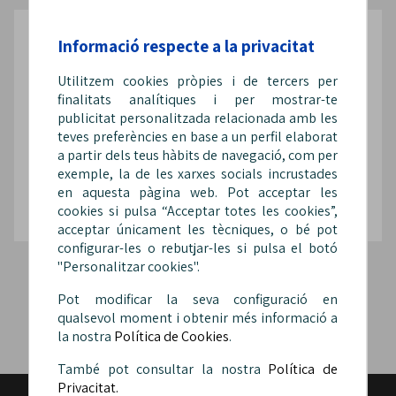
Informació respecte a la privacitat
Segueix-nos a les xarxes
Utilitzem cookies pròpies i de tercers per
finalitats analítiques i per mostrar-te
publicitat personalitzada relacionada amb les
teves preferències en base a un perfil elaborat
a partir dels teus hàbits de navegació, com per
@Sip_fepol
@SipFepol
@sipfepol
exemple, la de les xarxes socials incrustades
en aquesta pàgina web. Pot acceptar les
cookies si pulsa “Acceptar totes les cookies”,
acceptar únicament les tècniques, o bé pot
configurar-les o rebutjar-les si pulsa el botó
"Personalitzar cookies".
Pot modificar la seva configuració en
qualsevol moment i obtenir més informació a
la nostra
Política de Cookies
.
També pot consultar la nostra
Política de
Privacitat.