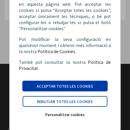
en aquesta pàgina web. Pot acceptar les
cookies si pulsa “Acceptar totes les cookies”,
acceptar únicament les tècniques, o bé pot
configurar-les o rebutjar-les si pulsa el botó
"Personalitzar cookies".
Pot modificar la seva configuració en
qualsevol moment i obtenir més informació a
la nostra
Política de Cookies
.
També pot consultar la nostra
Política de
Privacitat.
ACCEPTAR TOTES LES COOKIES
Carrer Malats, 27 | 08030 Barcelona
REBUTJAR TOTES LES COOKIES
sip@sipfepol.cat
Personalitzar cookies
Telèfon: 933 426 810