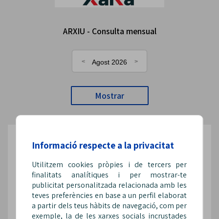
ARXIU - Consulta mensual
Agost 2026
Mostrar
Informació respecte a la privacitat
Segueix-nos a les xarxes
Utilitzem cookies pròpies i de tercers per
finalitats analítiques i per mostrar-te
publicitat personalitzada relacionada amb les
teves preferències en base a un perfil elaborat
a partir dels teus hàbits de navegació, com per
@Sip_fepol
@SipFepol
@sipfepol
exemple, la de les xarxes socials incrustades